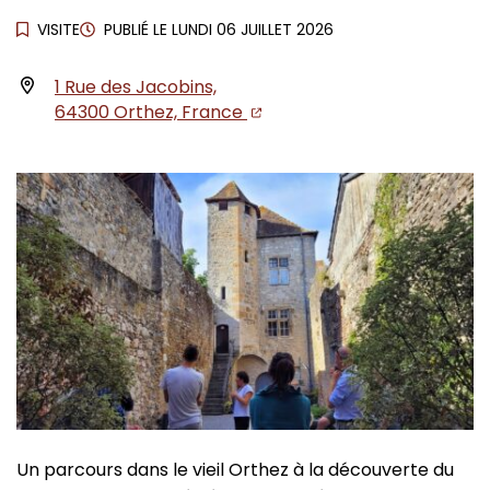
VISITE
PUBLIÉ LE
LUNDI 06 JUILLET 2026
1 Rue des Jacobins,
INFOS UTILES
(ouverture dans un nouvel o
(ouverture dans un nouvel
64300 Orthez, France
Un parcours dans le vieil Orthez à la découverte du