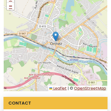
−
Leaflet
|
©
OpenStreetMap
Informations complémentaires
CONTACT