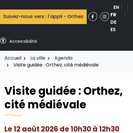
Aller
EN
au
FR
Suivez-nous vers : l'appli - Orthez
contenu
Facebook
(ouverture dans 
Instagram
(ouverture 
DE
ES
Accessibilité
Accueil
La ville
Agenda
Visite guidée : Orthez, cité médiévale
Visite guidée : Orthez,
cité médiévale
Le
12
août
2026
de 10h30 à 12h30