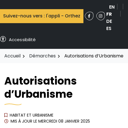
Aller
EN
au
FR
Suivez-nous vers : l'appli - Orthez
contenu
Facebook
(ouverture dans 
Instagram
(ouverture 
DE
ES
Accessibilité
Accueil
Démarches
Autorisations d’Urbanisme
Autorisations
d’Urbanisme
HABITAT ET URBANISME
MIS À JOUR LE
MERCREDI 08 JANVIER 2025