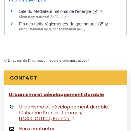
(ouverture dan
Site du Médiateur national de l’énergie
Médiateur national de l’énergie
(ouverture 
Fin des tarifs réglementés du gaz naturel
Institut national de la consommation (INC)
(ouverture dans un nouvel
©
Direction de l’information légale et administrative
Informations complémentaires
CONTACT
Urbanisme et développement durable
Urbanisme et développement durable,
10 Avenue Francis Jammes,
(ouverture dans un nouvel
(ouverture dans un nouv
64300 Orthez, France
Nous contacter