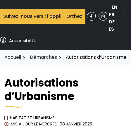
Aller
EN
au
FR
Suivez-nous vers : l'appli - Orthez
contenu
Facebook
(ouverture dans 
Instagram
(ouverture 
DE
ES
Accessibilité
Accueil
Démarches
Autorisations d’Urbanisme
Autorisations
d’Urbanisme
HABITAT ET URBANISME
MIS À JOUR LE
MERCREDI 08 JANVIER 2025