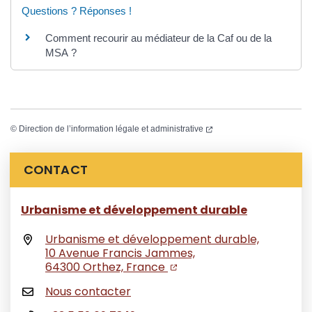
Questions ? Réponses !
Comment recourir au médiateur de la Caf ou de la
MSA ?
(ouverture dans un nouvel
©
Direction de l’information légale et administrative
Informations complémentaires
CONTACT
Urbanisme et développement durable
Urbanisme et développement durable,
10 Avenue Francis Jammes,
(ouverture dans un nouvel
(ouverture dans un nouv
64300 Orthez, France
Nous contacter