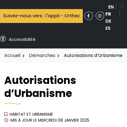
Aller
EN
au
FR
Suivez-nous vers : l'appli - Orthez
contenu
Facebook
(ouverture dans 
Instagram
(ouverture 
DE
ES
Accessibilité
Accueil
Démarches
Autorisations d’Urbanisme
Autorisations
d’Urbanisme
HABITAT ET URBANISME
MIS À JOUR LE
MERCREDI 08 JANVIER 2025