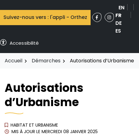
Aller
EN
au
FR
Suivez-nous vers : l'appli - Orthez
contenu
Facebook
(ouverture dans 
Instagram
(ouverture 
DE
ES
Accessibilité
Accueil
Démarches
Autorisations d’Urbanisme
Autorisations
d’Urbanisme
HABITAT ET URBANISME
MIS À JOUR LE
MERCREDI 08 JANVIER 2025