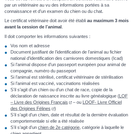
par un vétérinaire au vu des informations portées à sa
connaissance et d’un examen du chien ou du chat.
Le certificat vétérinaire doit avoir été établi
au maximum 3 mois
avant la cession de l’animal
.
Il doit comporter les informations suivantes :
Vos nom et adresse
Document justifiant de l’identification de l’animal au fichier
national d’identification des carnivores domestiques (Icad)
Si l’animal dispose d’un passeport européen pour animal de
compagnie, numéro du passeport
Si l’animal est stérilisé, certificat vétérinaire de stérilisation
Si l’animal est vacciné, vaccinations réalisées
S’il s’agit d’un chien ou d’un chat de race, copie de la
déclaration de naissance inscrite au livre généalogique (
LOF
(ouverture dans un nouvel ongle
– Livre des Origines Français
– ou
LOOF- Livre Officiel
(ouverture dans un nouvel onglet)
des Origines Félines
)
S’il s’agit d’un chien, date et résultat de la dernière évaluation
comportementale si elle a été réalisée
S’il s’agit d’un
chien de 2e catégorie
, catégorie à laquelle le
chien appartient