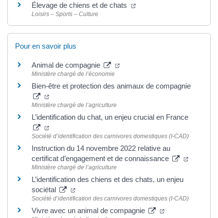
(ouverture dans un nouvel
Élevage de chiens et de chats
Loisirs – Sports – Culture
Pour en savoir plus
(ouverture dans un nouvel ongl
Animal de compagnie
Ministère chargé de l’économie
Bien-être et protection des animaux de compagnie
(ouverture dans un nouvel onglet)
Ministère chargé de l’agriculture
L’identification du chat, un enjeu crucial en France
(ouverture dans un nouvel onglet)
Société d’identification des carnivores domestiques (I-CAD)
Instruction du 14 novembre 2022 relative au
(ouvertur
certificat d’engagement et de connaissance
Ministère chargé de l’agriculture
L’identification des chiens et des chats, un enjeu
(ouverture dans un nouvel onglet)
sociétal
Société d’identification des carnivores domestiques (I-CAD)
(ouverture dans 
Vivre avec un animal de compagnie