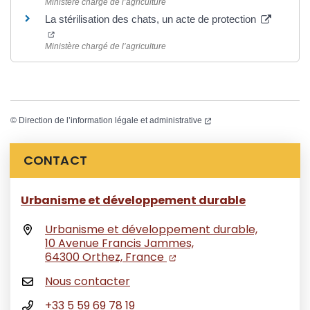
Ministère chargé de l’agriculture
La stérilisation des chats, un acte de protection
(ouverture dans un nouvel onglet)
Ministère chargé de l’agriculture
(ouverture dans un nouvel
©
Direction de l’information légale et administrative
Informations complémentaires
CONTACT
Urbanisme et développement durable
Urbanisme et développement durable,
10 Avenue Francis Jammes,
(ouverture dans un nouvel
(ouverture dans un nouv
64300 Orthez, France
Nous contacter
+33 5 59 69 78 19