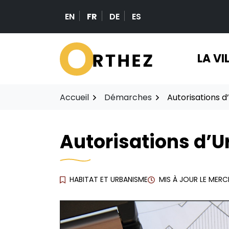
Aller
EN
FR
DE
ES
au
contenu
LA VI
Accueil
Démarches
Autorisations 
Autorisations d’
HABITAT ET URBANISME
MIS À JOUR LE
MERCR