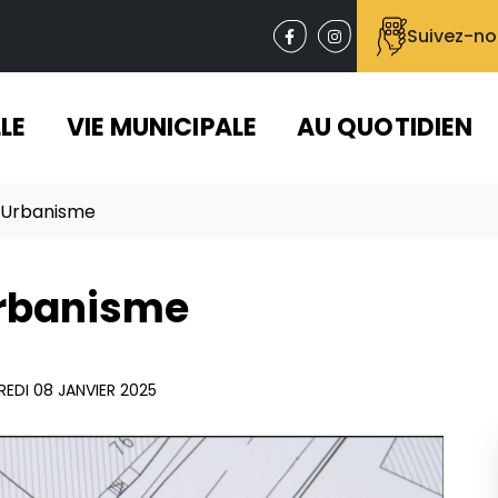
Suivez-nou
Facebook
(ouverture dans un nouv
Instagram
(ouverture dans un
LLE
VIE MUNICIPALE
AU QUOTIDIEN
d’Urbanisme
Urbanisme
EDI 08 JANVIER 2025