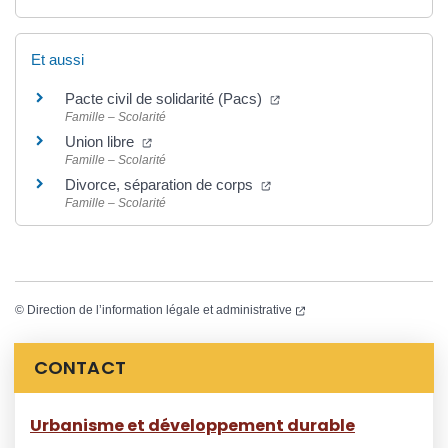
Et aussi
(ouverture dans un nouvel
Pacte civil de solidarité (Pacs)
Famille – Scolarité
(ouverture dans un nouvel onglet)
Union libre
Famille – Scolarité
(ouverture dans un nouvel 
Divorce, séparation de corps
Famille – Scolarité
(ouverture dans un nouvel
©
Direction de l’information légale et administrative
Informations complémentaires
CONTACT
Urbanisme et développement durable