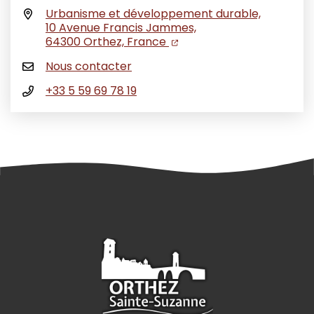
Urbanisme et développement durable,
10 Avenue Francis Jammes,
(ouverture dans un nouvel
(ouverture dans un nouv
64300 Orthez, France
Nous contacter
+33 5 59 69 78 19