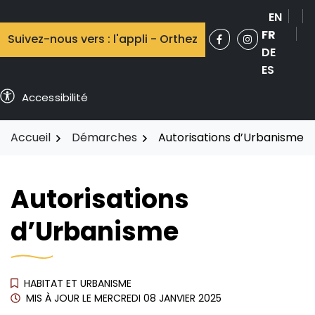
Aller
EN
au
FR
Suivez-nous vers : l'appli - Orthez
contenu
Facebook
(ouverture dans 
Instagram
(ouverture 
DE
ES
Accessibilité
Accueil
Démarches
Autorisations d’Urbanisme
Autorisations
d’Urbanisme
HABITAT ET URBANISME
MIS À JOUR LE
MERCREDI 08 JANVIER 2025